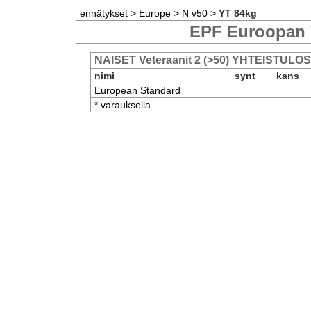
ennätykset
>
Europe
>
N v50
>
YT 84kg
EPF Euroopan 
NAISET Veteraanit 2 (>50) YHTEISTULOS
nimi
synt
kans
European Standard
* varauksella