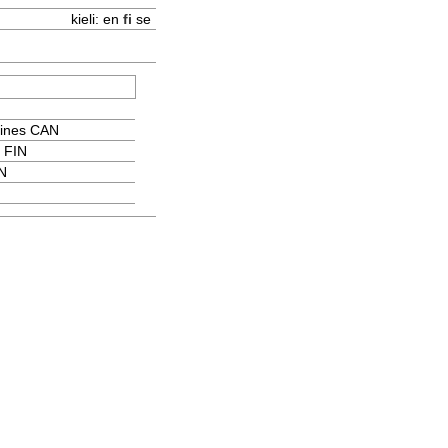
kieli:
en
fi
se
rines CAN
 FIN
N