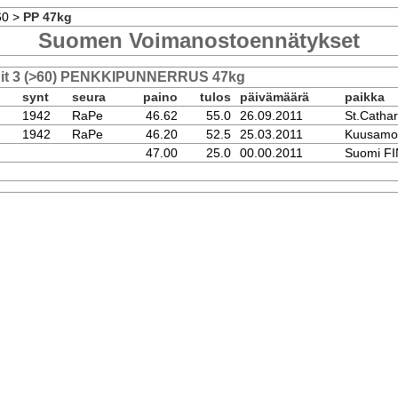
60
>
PP 47kg
Suomen Voimanostoennätykset
nit 3 (>60) PENKKIPUNNERRUS 47kg
synt
seura
paino
tulos
päivämäärä
paikka
1942
RaPe
46.62
55.0
26.09.2011
St.Catha
1942
RaPe
46.20
52.5
25.03.2011
Kuusamo
47.00
25.0
00.00.2011
Suomi FI