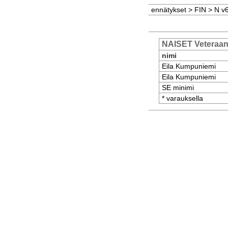
ennätykset
>
FIN
>
N v
NAISET Veteraa
nimi
Eila Kumpuniemi
Eila Kumpuniemi
SE minimi
* varauksella