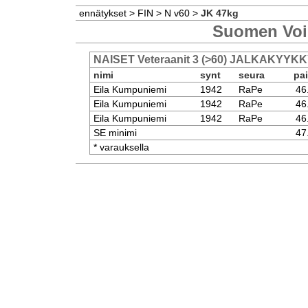
ennätykset
>
FIN
>
N v60
>
JK 47kg
Suomen Voi
NAISET Veteraanit 3 (>60) JALKAKYYKK
nimi
synt
seura
pa
Eila Kumpuniemi
1942
RaPe
46
Eila Kumpuniemi
1942
RaPe
46
Eila Kumpuniemi
1942
RaPe
46
SE minimi
47
* varauksella