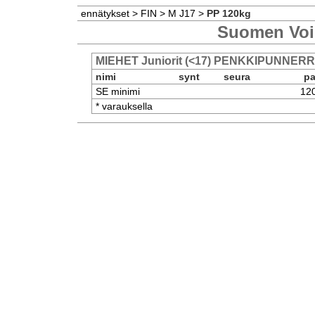
ennätykset
>
FIN
>
M J17
>
PP 120kg
Suomen Voi
MIEHET Juniorit (<17) PENKKIPUNNER
nimi
synt
seura
pa
SE minimi
12
* varauksella