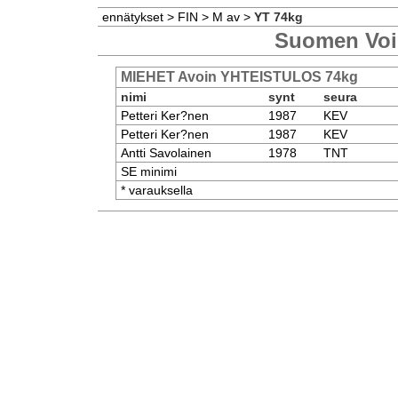
ennätykset
>
FIN
>
M av
>
YT 74kg
Suomen Voi
MIEHET Avoin YHTEISTULOS 74kg
nimi
synt
seura
Petteri Ker?nen
1987
KEV
Petteri Ker?nen
1987
KEV
Antti Savolainen
1978
TNT
SE minimi
* varauksella