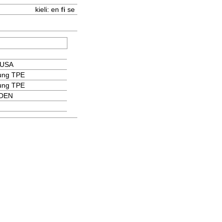
kieli:
en
fi
se
 USA
ung TPE
ung TPE
 DEN