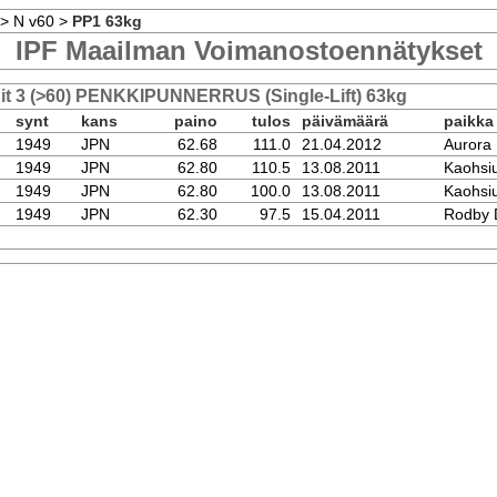
>
N v60
>
PP1 63kg
IPF Maailman Voimanostoennätykset
it 3 (>60) PENKKIPUNNERRUS (Single-Lift) 63kg
synt
kans
paino
tulos
päivämäärä
paikka
1949
JPN
62.68
111.0
21.04.2012
Aurora
1949
JPN
62.80
110.5
13.08.2011
Kaohsi
1949
JPN
62.80
100.0
13.08.2011
Kaohsi
1949
JPN
62.30
97.5
15.04.2011
Rodby